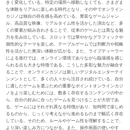
きく変化している。特定の場所へ移動しなくても、さまざま
な体験をリアルに楽しめる時代となり、その中でオンライン
カジノは独自の存在感を高めている。豊富なゲームジャン
ル、高品質な映像、リアルタイム性を活かした演出など、多
くの要素が組み合わさることで、従来のゲームとは異なる魅
力を生み出している。スロットでは華やかなグラフィックや
個性的なテーマを楽しめ、テーブルゲームでは判断力や戦略
性を活かした奥深い体験が広がる。また、ライブディーラー
による進行では、オンライン環境でありながら臨場感を感じ
られる点も大きな特徴である。こうした多彩な魅力が融合す
ることで、オンラインカジノは新しいデジタルエンターテイ
ンメントとして、多くの人々から注目され続けている。自分
に適したゲームを選ぶための重要なポイントオンラインカジ
ノをより楽しむためには、数多く存在するコンテンツの中か
ら、自分の好みに合ったゲームを見つけることが大切であ
る。ゲームにはそれぞれ異なる特徴があり、短時間で楽しめ
るものから、じっくり考えながら進めるものまで幅広く存在
している。そのため、ルールやゲーム性を理解することで、
より深い楽しみ方につながる。また、操作画面の使いやす