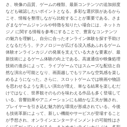
さ、映像の品質、ゲームの種類、最新コンテンツの追加頻度
なども確認したいポイントとなる。多彩な選択肢があるから
こそ、情報を整理しながら比較することが重要である。さま
ざまなゲームジャンルや特徴を知りたい場合には、ネットカ
ジノ に関する情報を参考にすることで、豊富なコンテンツ
の魅力を理解し、自分に合ったオンライン体験を探す手助け
となるだろう。テクノロジーが広げる没入感あふれるゲーム
体験オンラインカジノの発展を支えている大きな要素が、最
新技術によるゲーム体験の向上である。高速通信や映像処理
技術の進歩によって、ライブゲームではスムーズな配信と自
然な演出が可能となり、画面越しでもリアルな空気感を楽し
めるようになった。さらに、スロットゲームでは映画や物語
を思わせるような美しい演出が増え、単なる結果を楽しむだ
けではなく、世界観そのものを味わえる作品も多く登場して
いる。音響効果やアニメーションにも細かな工夫が施され、
プレイヤーを引き込む魅力的な環境が形成されている。今後
も技術革新によって、新しい機能やサービスが登場すること
が予想され、オンラインエンターテインメントの可能性はさ
らに広がっていくだろう。まとめオンラインカジノは、多彩