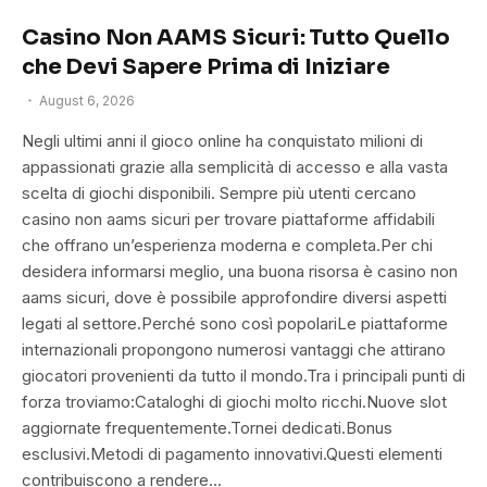
Casino Non AAMS Sicuri: Tutto Quello
che Devi Sapere Prima di Iniziare
August 6, 2026
Negli ultimi anni il gioco online ha conquistato milioni di
appassionati grazie alla semplicità di accesso e alla vasta
scelta di giochi disponibili. Sempre più utenti cercano
casino non aams sicuri per trovare piattaforme affidabili
che offrano un’esperienza moderna e completa.Per chi
desidera informarsi meglio, una buona risorsa è casino non
aams sicuri, dove è possibile approfondire diversi aspetti
legati al settore.Perché sono così popolariLe piattaforme
internazionali propongono numerosi vantaggi che attirano
giocatori provenienti da tutto il mondo.Tra i principali punti di
forza troviamo:Cataloghi di giochi molto ricchi.Nuove slot
aggiornate frequentemente.Tornei dedicati.Bonus
esclusivi.Metodi di pagamento innovativi.Questi elementi
contribuiscono a rendere…