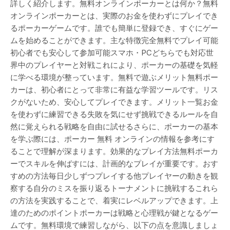
詳しく紹介します。無料オンラインポーカーとは何か？無料
オンラインポーカーとは、実際のお金を使わずにプレイでき
るポーカーゲームです。誰でも簡単に登録でき、すぐにゲー
ムを始めることができます。主な特徴完全無料でプレイ可能
初心者でも安心して参加可能スマホ・PCどちらでも対応世
界中のプレイヤーと対戦これにより、ポーカーの基礎を気軽
に学べる環境が整っています。無料で遊ぶメリット無料ポー
カーは、初心者にとって非常に有益な学習ツールです。リス
クがないため、安心してプレイできます。メリット一覧お金
を使わずに練習できる失敗を気にせず挑戦できるルールを自
然に覚えられる戦略を自由に試せるさらに、ポーカーの基本
を学ぶ際には、ポーカー 無料 オンラインの情報を参考にす
ることで理解が深まります。効果的なプレイ方法無料ポーカ
ーでスキルを伸ばすには、計画的なプレイが重要です。おす
すめの方法毎日少しずつプレイする他プレイヤーの動きを観
察する自分のミスを振り返るトーナメントに挑戦するこれら
の方法を実践することで、着実にレベルアップできます。上
達のためのポイントポーカーは戦略と心理戦が鍵となるゲー
ムです。無料環境で練習しながら、以下の点を意識しましょ