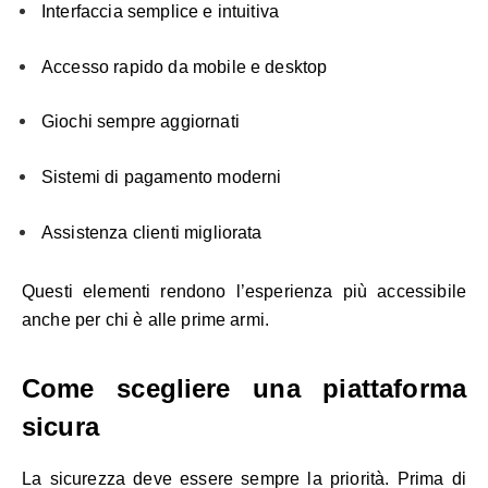
Interfaccia semplice e intuitiva
Accesso rapido da mobile e desktop
Giochi sempre aggiornati
Sistemi di pagamento moderni
Assistenza clienti migliorata
Questi elementi rendono l’esperienza più accessibile
anche per chi è alle prime armi.
Come scegliere una piattaforma
sicura
La sicurezza deve essere sempre la priorità. Prima di