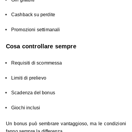
Cashback su perdite
Promozioni settimanali
Cosa controllare sempre
Requisiti di scommessa
Limiti di prelievo
Scadenza del bonus
Giochi inclusi
Un bonus può sembrare vantaggioso, ma le condizioni
fanno sempre la differenza.