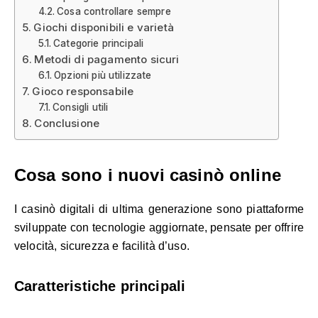
Cosa controllare sempre
Giochi disponibili e varietà
Categorie principali
Metodi di pagamento sicuri
Opzioni più utilizzate
Gioco responsabile
Consigli utili
Conclusione
Cosa sono i nuovi casinò online
I casinò digitali di ultima generazione sono piattaforme
sviluppate con tecnologie aggiornate, pensate per offrire
velocità, sicurezza e facilità d’uso.
Caratteristiche principali