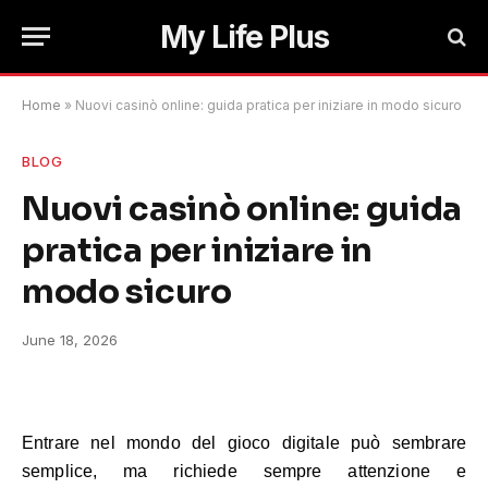
My Life Plus
Home
»
Nuovi casinò online: guida pratica per iniziare in modo sicuro
BLOG
Nuovi casinò online: guida
pratica per iniziare in
modo sicuro
June 18, 2026
Entrare nel mondo del gioco digitale può sembrare
semplice, ma richiede sempre attenzione e