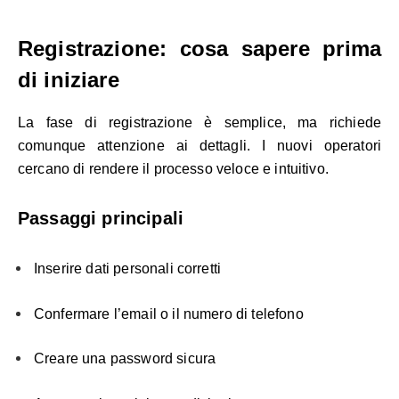
Registrazione: cosa sapere prima
di iniziare
La fase di registrazione è semplice, ma richiede
comunque attenzione ai dettagli. I nuovi operatori
cercano di rendere il processo veloce e intuitivo.
Passaggi principali
Inserire dati personali corretti
Confermare l’email o il numero di telefono
Creare una password sicura