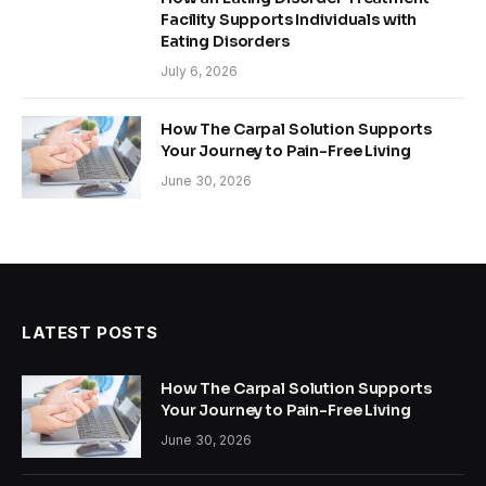
Facility Supports Individuals with
Eating Disorders
July 6, 2026
How The Carpal Solution Supports
Your Journey to Pain-Free Living
June 30, 2026
LATEST POSTS
How The Carpal Solution Supports
Your Journey to Pain-Free Living
June 30, 2026