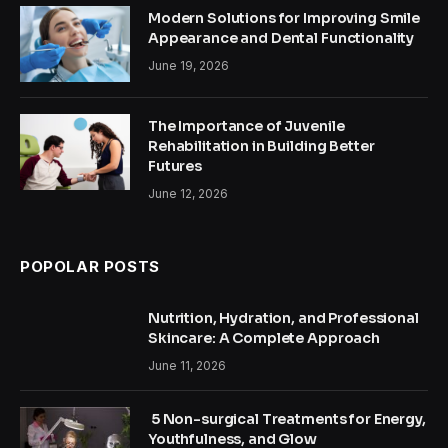
Modern Solutions for Improving Smile
Appearance and Dental Functionality
June 19, 2026
The Importance of Juvenile
Rehabilitation in Building Better
Futures
June 12, 2026
POPOLAR POSTS
Nutrition, Hydration, and Professional
Skincare: A Complete Approach
June 11, 2026
5 Non-surgical Treatments for Energy,
Youthfulness, and Glow