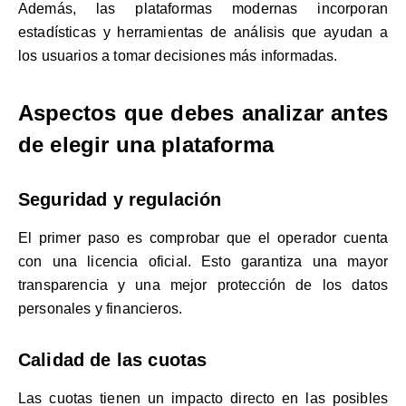
Además, las plataformas modernas incorporan
estadísticas y herramientas de análisis que ayudan a
los usuarios a tomar decisiones más informadas.
Aspectos que debes analizar antes
de elegir una plataforma
Seguridad y regulación
El primer paso es comprobar que el operador cuenta
con una licencia oficial. Esto garantiza una mayor
transparencia y una mejor protección de los datos
personales y financieros.
Calidad de las cuotas
Las cuotas tienen un impacto directo en las posibles