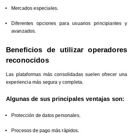
Mercados especiales.
Diferentes opciones para usuarios principiantes y
avanzados.
Beneficios de utilizar operadores
reconocidos
Las plataformas más consolidadas suelen ofrecer una
experiencia más segura y completa.
Algunas de sus principales ventajas son:
Protección de datos personales.
Procesos de pago más rápidos.