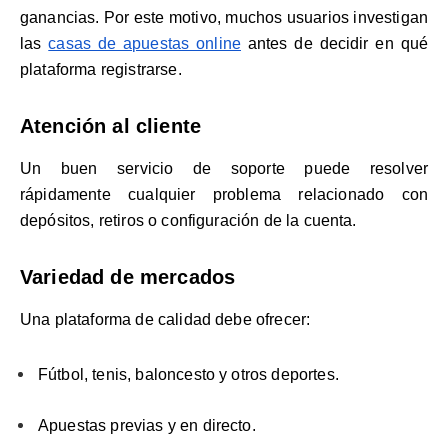
ganancias. Por este motivo, muchos usuarios investigan
las
casas de apuestas online
antes de decidir en qué
plataforma registrarse.
Atención al cliente
Un buen servicio de soporte puede resolver
rápidamente cualquier problema relacionado con
depósitos, retiros o configuración de la cuenta.
Variedad de mercados
Una plataforma de calidad debe ofrecer:
Fútbol, tenis, baloncesto y otros deportes.
Apuestas previas y en directo.