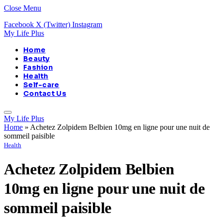
Close Menu
Facebook
X (Twitter)
Instagram
My Life Plus
Home
Beauty
Fashion
Health
Self-care
Contact Us
My Life Plus
Home
»
Achetez Zolpidem Belbien 10mg en ligne pour une nuit de
sommeil paisible
Health
Achetez Zolpidem Belbien
10mg en ligne pour une nuit de
sommeil paisible